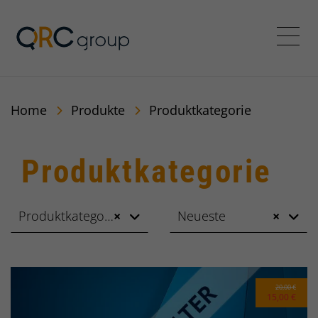
QRC Personalberatung In
Menü
Home
Produkte
Produktkategorie
Produktkategorie
Produktkategorie
×
Neueste
×
20,00 €
15,00 €