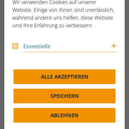
Wir verwenden Cookies auf unserer
Website. Einige von ihnen sind unerlässlich,
während andere uns helfen, diese Website
Produktname
Preis: 15,00 €
und Ihre Erfahrung zu verbessern
Id cursus metus aliquam eleifend. Eu facilisis sed...
WEITERLESEN
Coo
Essenzielle
Essenzielle
20,00 €
15,00 €
ALLE AKZEPTIEREN
SPEICHERN
ABLEHNEN
Produktname
Preis: 15,00 €