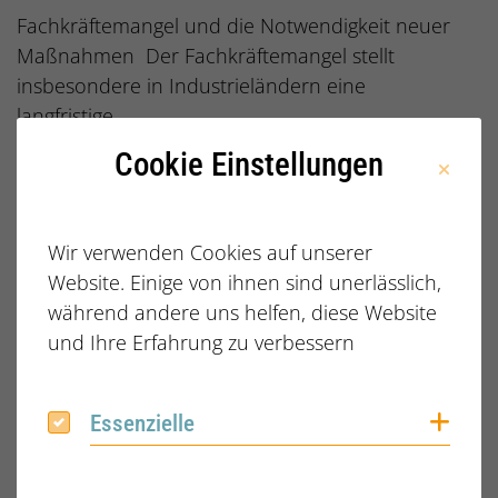
Fachkräftemangel und die Notwendigkeit neuer
Maßnahmen Der Fachkräftemangel stellt
insbesondere in Industrieländern eine
langfristige…
Cookie Einstellungen
WEITERLESEN
Veröffentlicht am:
15.01.2025
Wir verwenden Cookies auf unserer
Website. Einige von ihnen sind unerlässlich,
während andere uns helfen, diese Website
und Ihre Erfahrung zu verbessern
Coo
Essenzielle
Essenzielle