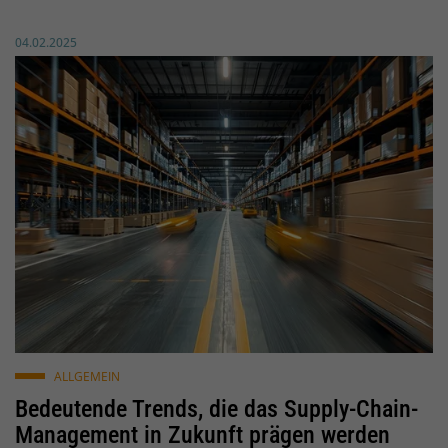
Veröffentlicht am:
04.02.2025
© Tung Lam / pixabay.de
ALLGEMEIN
Bedeutende Trends, die das Supply-Chain-
Management in Zukunft prägen werden