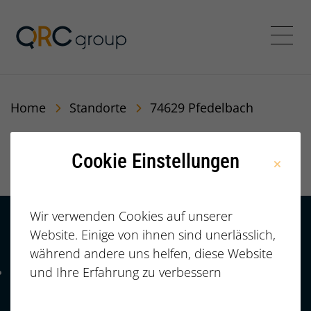
QRC Personalberatung In
Menü
Home
Standorte
74629 Pfedelbach
74629 Pfedelbach
Cookie Einstellungen
Wir verwenden Cookies auf unserer
Website. Einige von ihnen sind unerlässlich,
Kontakt
HÄUFIGE FRAGEN |
während andere uns helfen, diese Website
FAQ
+49 (0)
und Ihre Erfahrung zu verbessern
Telefonnummer: 4 9 0 9 1 1 2 3 7 3 3 2 7 7
911/23733277