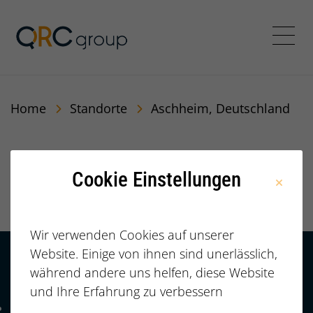
QRC Personalberatung In
Menü
Home
Standorte
Aschheim, Deutschland
Aschheim,
Cookie Einstellungen
Deutschland
Wir verwenden Cookies auf unserer
Website. Einige von ihnen sind unerlässlich,
während andere uns helfen, diese Website
Kontakt
HÄUFIGE FRAGEN |
und Ihre Erfahrung zu verbessern
FAQ
+49 (0)