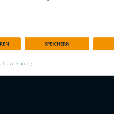
HÄUFIGE FRAGEN | FAQ
EREN
SPEICHERN
-group.com
chutzerklärung