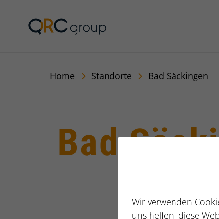
QRC Personalberatun
Home
Standorte
Bad Säckingen
Bad Säck
Wir verwenden Cookie
uns helfen, diese Web