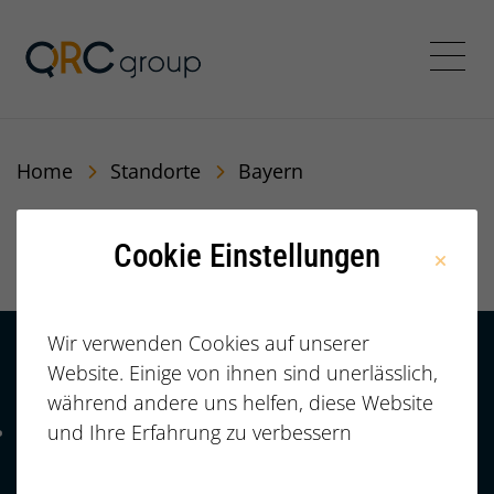
QRC Personalberatung In
Menü
Home
Standorte
Bayern
Bayern
Cookie Einstellungen
Wir verwenden Cookies auf unserer
Website. Einige von ihnen sind unerlässlich,
Kontakt
HÄUFIGE FRAGEN |
während andere uns helfen, diese Website
FAQ
+49 (0)
und Ihre Erfahrung zu verbessern
Telefonnummer: 4 9 0 9 1 1 2 3 7 3 3 2 7 7
911/23733277