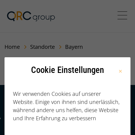
QRC Personalberatung In
Menü
Home
Standorte
Bayern
Bayern
Cookie Einstellungen
Wir verwenden Cookies auf unserer
Website. Einige von ihnen sind unerlässlich,
Kontakt
HÄUFIGE FRAGEN |
während andere uns helfen, diese Website
FAQ
+49 (0)
und Ihre Erfahrung zu verbessern
Telefonnummer: 4 9 0 9 1 1 2 3 7 3 3 2 7 7
911/23733277