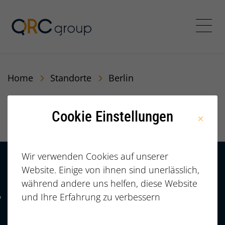
QRC Personalberatung In
Menü
Home
Standorte
Berlin
Berlin
Cookie Einstellungen
Wir verwenden Cookies auf unserer
Website. Einige von ihnen sind unerlässlich,
Kontakt
HÄUFIGE FRAGEN |
während andere uns helfen, diese Website
FAQ
+49 (0)
und Ihre Erfahrung zu verbessern
Telefonnummer: 4 9 0 9 1 1 2 3 7 3 3 2 7 7
911/23733277