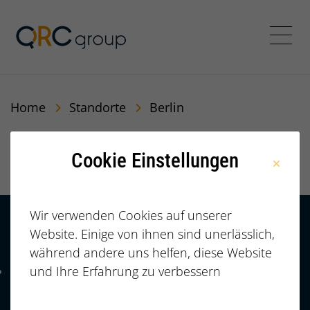
QRC Personalberatung In
Menü
Home
Standorte
Berlin
Berlin
Cookie Einstellungen
Wir verwenden Cookies auf unserer
Website. Einige von ihnen sind unerlässlich,
Kontakt
HÄUFIGE FRAGEN |
während andere uns helfen, diese Website
FAQ
+49 (0)
und Ihre Erfahrung zu verbessern
Telefonnummer: 4 9 0 9 1 1 2 3 7 3 3 2 7 7
911/23733277