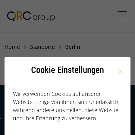
QRC Personalberatung In
Menü
Home
Standorte
Berlin
Berlin
Cookie Einstellungen
Wir verwenden Cookies auf unserer
Website. Einige von ihnen sind unerlässlich,
Kontakt
HÄUFIGE FRAGEN |
während andere uns helfen, diese Website
FAQ
+49 (0)
und Ihre Erfahrung zu verbessern
Telefonnummer: 4 9 0 9 1 1 2 3 7 3 3 2 7 7
911/23733277