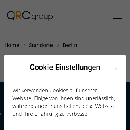
QRC Personalberatung In
Menü
Home
Standorte
Berlin
Berlin
Cookie Einstellungen
Wir verwenden Cookies auf unserer
Website. Einige von ihnen sind unerlässlich,
Kontakt
HÄUFIGE FRAGEN |
während andere uns helfen, diese Website
FAQ
+49 (0)
und Ihre Erfahrung zu verbessern
Telefonnummer: 4 9 0 9 1 1 2 3 7 3 3 2 7 7
911/23733277