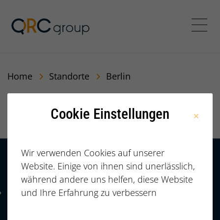
QRC Personalberatung In
Menü
Home
Standorte
Berlin
Berlin
Cookie Einstellungen
Wir verwenden Cookies auf unserer
Website. Einige von ihnen sind unerlässlich,
Kontakt
HÄUFIGE FRAGEN |
während andere uns helfen, diese Website
FAQ
+49 (0)
und Ihre Erfahrung zu verbessern
Telefonnummer: 4 9 0 9 1 1 2 3 7 3 3 2 7 7
911/23733277