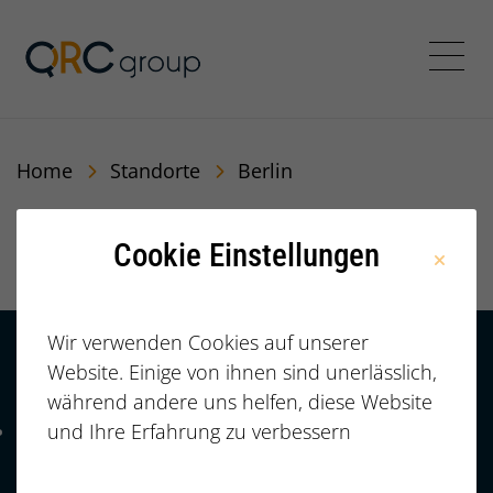
QRC Personalberatung In
Menü
Home
Standorte
Berlin
Berlin
Cookie Einstellungen
Wir verwenden Cookies auf unserer
Website. Einige von ihnen sind unerlässlich,
Kontakt
HÄUFIGE FRAGEN |
während andere uns helfen, diese Website
FAQ
+49 (0)
und Ihre Erfahrung zu verbessern
Telefonnummer: 4 9 0 9 1 1 2 3 7 3 3 2 7 7
911/23733277