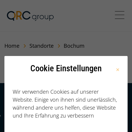
QRC Personalberatung In
Menü
Home
Standorte
Bochum
Bochum
Cookie Einstellungen
Wir verwenden Cookies auf unserer
Website. Einige von ihnen sind unerlässlich,
Kontakt
HÄUFIGE FRAGEN |
während andere uns helfen, diese Website
FAQ
+49 (0)
und Ihre Erfahrung zu verbessern
Telefonnummer: 4 9 0 9 1 1 2 3 7 3 3 2 7 7
911/23733277