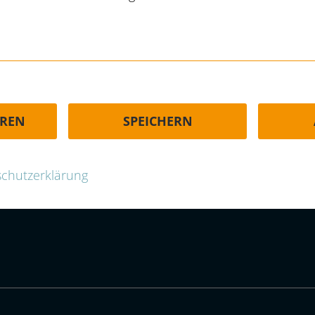
HÄUFIGE FRAGEN | FAQ
EREN
SPEICHERN
-group.com
chutzerklärung