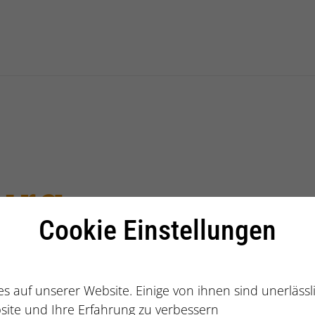
g International GmbH
urg
Cookie Einstellungen
s auf unserer Website. Einige von ihnen sind unerläss
site und Ihre Erfahrung zu verbessern