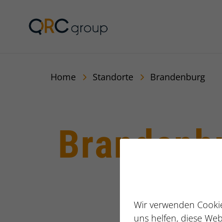
QRC Personalberatun
Home
Standorte
Brandenburg
Brandenb
Wir verwenden Cookie
uns helfen, diese Web