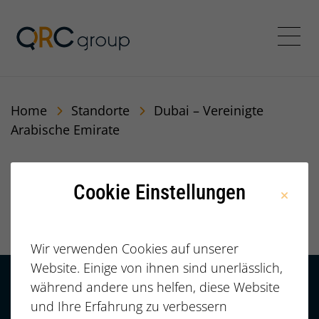
QRC Personalberatung In
Menü
Home
Standorte
Dubai – Vereinigte
Arabische Emirate
Dubai – Vereinigte
Cookie Einstellungen
Arabische Emirate
Wir verwenden Cookies auf unserer
Website. Einige von ihnen sind unerlässlich,
während andere uns helfen, diese Website
Kontakt
HÄUFIGE FRAGEN |
und Ihre Erfahrung zu verbessern
FAQ