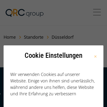
QRC Personalberatung In
Menü
Home
Standorte
Düsseldorf
Düsseldorf
Cookie Einstellungen
Wir verwenden Cookies auf unserer
Website. Einige von ihnen sind unerlässlich,
Kontakt
HÄUFIGE FRAGEN |
während andere uns helfen, diese Website
FAQ
+49 (0)
und Ihre Erfahrung zu verbessern
Telefonnummer: 4 9 0 9 1 1 2 3 7 3 3 2 7 7
911/23733277