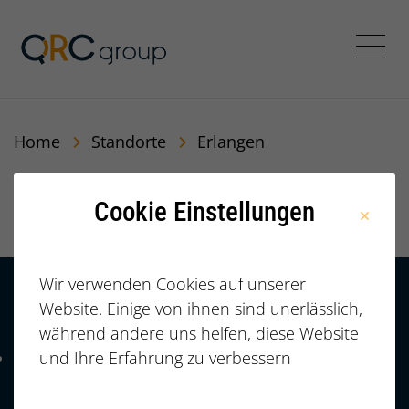
QRC Personalberatung In
Menü
Home
Standorte
Erlangen
Erlangen
Cookie Einstellungen
Wir verwenden Cookies auf unserer
Website. Einige von ihnen sind unerlässlich,
Kontakt
HÄUFIGE FRAGEN |
während andere uns helfen, diese Website
FAQ
+49 (0)
und Ihre Erfahrung zu verbessern
Telefonnummer: 4 9 0 9 1 1 2 3 7 3 3 2 7 7
911/23733277