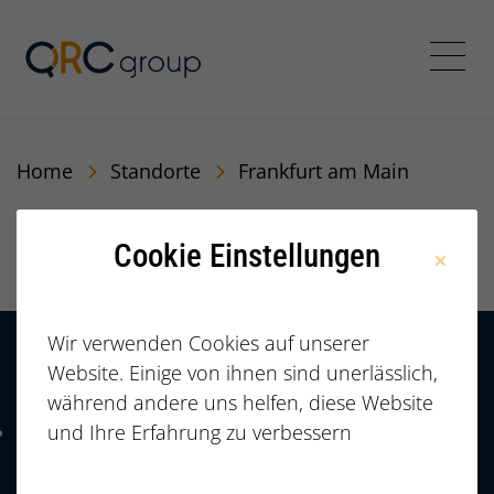
QRC Personalberatung In
Menü
Home
Standorte
Frankfurt am Main
Frankfurt am Main
Cookie Einstellungen
Wir verwenden Cookies auf unserer
Website. Einige von ihnen sind unerlässlich,
Kontakt
HÄUFIGE FRAGEN |
während andere uns helfen, diese Website
FAQ
+49 (0)
und Ihre Erfahrung zu verbessern
Telefonnummer: 4 9 0 9 1 1 2 3 7 3 3 2 7 7
911/23733277