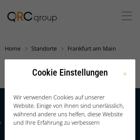
QRC Personalberatung In
Menü
Home
Standorte
Frankfurt am Main
Frankfurt am Main
Cookie Einstellungen
Wir verwenden Cookies auf unserer
Website. Einige von ihnen sind unerlässlich,
Kontakt
HÄUFIGE FRAGEN |
während andere uns helfen, diese Website
FAQ
+49 (0)
und Ihre Erfahrung zu verbessern
Telefonnummer: 4 9 0 9 1 1 2 3 7 3 3 2 7 7
911/23733277