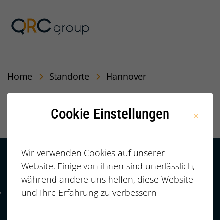
QRC Personalberatung In
Menü
Home
Standorte
Hannover
Hannover
Cookie Einstellungen
Wir verwenden Cookies auf unserer
Website. Einige von ihnen sind unerlässlich,
Kontakt
HÄUFIGE FRAGEN |
während andere uns helfen, diese Website
FAQ
+49 (0)
und Ihre Erfahrung zu verbessern
Telefonnummer: 4 9 0 9 1 1 2 3 7 3 3 2 7 7
911/23733277