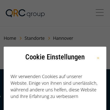
QRC Personalberatung In
Menü
Home
Standorte
Hannover
Hannover
Cookie Einstellungen
Wir verwenden Cookies auf unserer
Website. Einige von ihnen sind unerlässlich,
Kontakt
HÄUFIGE FRAGEN |
während andere uns helfen, diese Website
FAQ
+49 (0)
und Ihre Erfahrung zu verbessern
Telefonnummer: 4 9 0 9 1 1 2 3 7 3 3 2 7 7
911/23733277