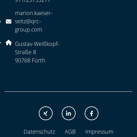
marion.kaeser-
seitz@qrc-
E-Mail Adresse: marion.kaeser-seitz@qrc-group.com
group.com
Adresse:
Gustav-Weißkopf-
Straße 8
, 9 0 7 6 8
90768
Fürth
XING
LINKEDIN
FACEBOOK
Datenschutz
AGB
Impressum