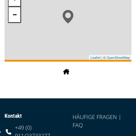
−
Leaflet
| ©
OpenStreetMap
Kontakt
HÄUFIGE FRAGEN |
FAQ
+49 (0)
Telefonnummer: 4 9 0 9 1 1 2 3 7 3 3 2 7 7
911/23733277