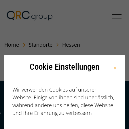
QRC Personalberatung In
Menü
Home
Standorte
Hessen
Hessen
Cookie Einstellungen
Wir verwenden Cookies auf unserer
Website. Einige von ihnen sind unerlässlich,
Kontakt
HÄUFIGE FRAGEN |
während andere uns helfen, diese Website
FAQ
+49 (0)
und Ihre Erfahrung zu verbessern
Telefonnummer: 4 9 0 9 1 1 2 3 7 3 3 2 7 7
911/23733277