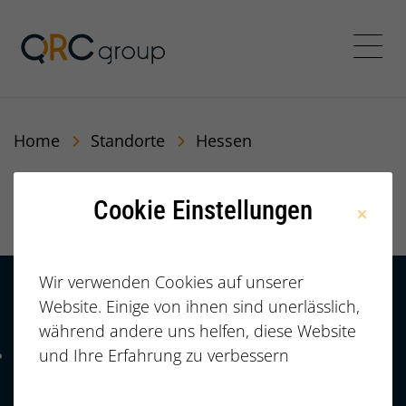
QRC Personalberatung In
Menü
Home
Standorte
Hessen
Hessen
Cookie Einstellungen
Wir verwenden Cookies auf unserer
Website. Einige von ihnen sind unerlässlich,
Kontakt
HÄUFIGE FRAGEN |
während andere uns helfen, diese Website
FAQ
+49 (0)
und Ihre Erfahrung zu verbessern
Telefonnummer: 4 9 0 9 1 1 2 3 7 3 3 2 7 7
911/23733277