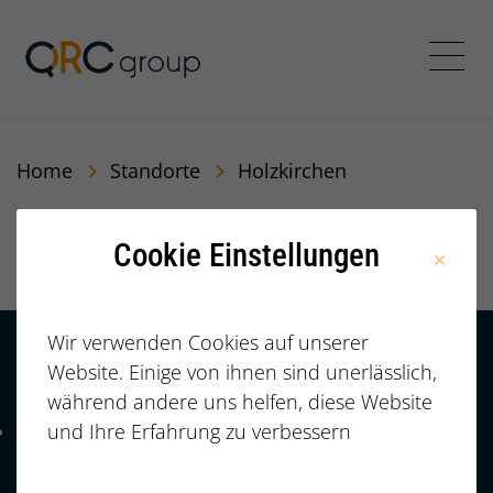
QRC Personalberatung In
Menü
Home
Standorte
Holzkirchen
Holzkirchen
Cookie Einstellungen
Wir verwenden Cookies auf unserer
Website. Einige von ihnen sind unerlässlich,
Kontakt
HÄUFIGE FRAGEN |
während andere uns helfen, diese Website
FAQ
+49 (0)
und Ihre Erfahrung zu verbessern
Telefonnummer: 4 9 0 9 1 1 2 3 7 3 3 2 7 7
911/23733277