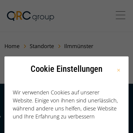
QRC Personalberatung In
Menü
Home
Standorte
Ilmmünster
Ilmmünster
Cookie Einstellungen
Wir verwenden Cookies auf unserer
Website. Einige von ihnen sind unerlässlich,
Kontakt
HÄUFIGE FRAGEN |
während andere uns helfen, diese Website
FAQ
+49 (0)
und Ihre Erfahrung zu verbessern
Telefonnummer: 4 9 0 9 1 1 2 3 7 3 3 2 7 7
911/23733277