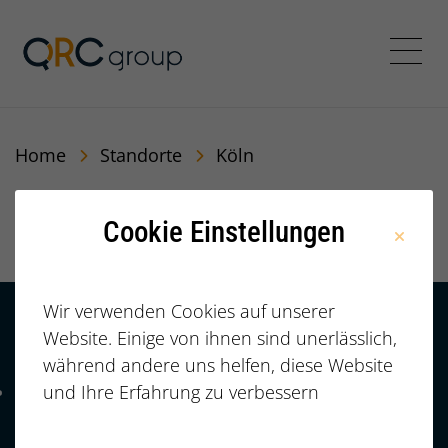
QRC Personalberatung In
Menü
Home
Standorte
Köln
Köln
Cookie Einstellungen
Wir verwenden Cookies auf unserer
Website. Einige von ihnen sind unerlässlich,
Kontakt
HÄUFIGE FRAGEN |
während andere uns helfen, diese Website
FAQ
+49 (0)
und Ihre Erfahrung zu verbessern
Telefonnummer: 4 9 0 9 1 1 2 3 7 3 3 2 7 7
911/23733277