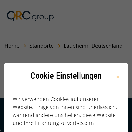
QRC Personalberatung In
Menü
Home
Standorte
Laupheim, Deutschland
Laupheim,
Cookie Einstellungen
Deutschland
Wir verwenden Cookies auf unserer
Website. Einige von ihnen sind unerlässlich,
während andere uns helfen, diese Website
Kontakt
HÄUFIGE FRAGEN |
und Ihre Erfahrung zu verbessern
FAQ
+49 (0)