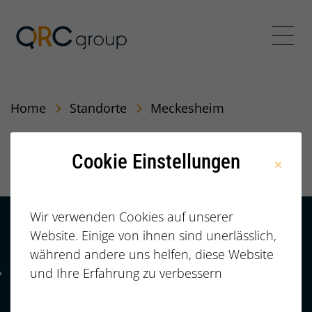
QRC Personalberatung In
Menü
Home
Standorte
Meckesheim
Meckesheim
Cookie Einstellungen
Wir verwenden Cookies auf unserer
Website. Einige von ihnen sind unerlässlich,
Kontakt
HÄUFIGE FRAGEN |
während andere uns helfen, diese Website
FAQ
+49 (0)
und Ihre Erfahrung zu verbessern
Telefonnummer: 4 9 0 9 1 1 2 3 7 3 3 2 7 7
911/23733277