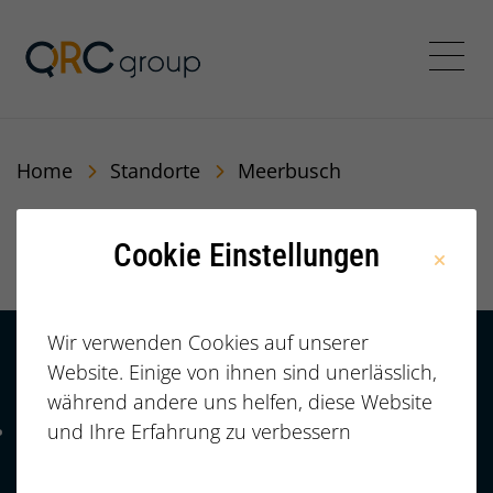
QRC Personalberatung In
Menü
Home
Standorte
Meerbusch
Meerbusch
Cookie Einstellungen
Wir verwenden Cookies auf unserer
Website. Einige von ihnen sind unerlässlich,
Kontakt
HÄUFIGE FRAGEN |
während andere uns helfen, diese Website
FAQ
+49 (0)
und Ihre Erfahrung zu verbessern
Telefonnummer: 4 9 0 9 1 1 2 3 7 3 3 2 7 7
911/23733277