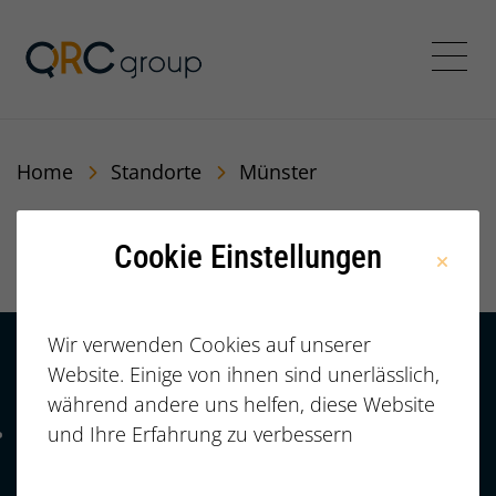
QRC Personalberatung In
Menü
Home
Standorte
Münster
Münster
Cookie Einstellungen
Wir verwenden Cookies auf unserer
Website. Einige von ihnen sind unerlässlich,
Kontakt
HÄUFIGE FRAGEN |
während andere uns helfen, diese Website
FAQ
+49 (0)
und Ihre Erfahrung zu verbessern
Telefonnummer: 4 9 0 9 1 1 2 3 7 3 3 2 7 7
911/23733277