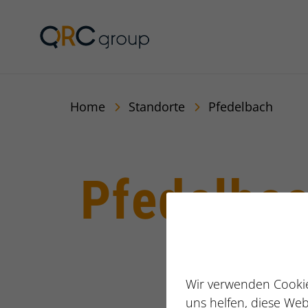
QRC Personalberatun
Home
Standorte
Pfedelbach
Pfedelba
Wir verwenden Cookie
uns helfen, diese Web