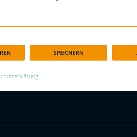
HÄUFIGE FRAGEN | FAQ
EREN
SPEICHERN
-group.com
chutzerklärung