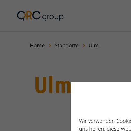
QRC Personalberatun
Home
Standorte
Ulm
Ulm
Wir verwenden Cookie
uns helfen, diese Web