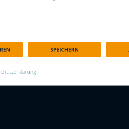
HÄUFIGE FRAGEN | FAQ
EREN
SPEICHERN
-group.com
chutzerklärung