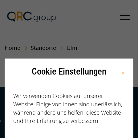
QRC Personalberatung In
Menü
Home
Standorte
Ulm
Ulm
Cookie Einstellungen
Wir verwenden Cookies auf unserer
Website. Einige von ihnen sind unerlässlich,
Kontakt
HÄUFIGE FRAGEN |
während andere uns helfen, diese Website
FAQ
+49 (0)
und Ihre Erfahrung zu verbessern
Telefonnummer: 4 9 0 9 1 1 2 3 7 3 3 2 7 7
911/23733277