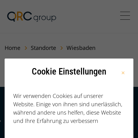
QRC Personalberatung In
Menü
Home
Standorte
Wiesbaden
Wiesbaden
Cookie Einstellungen
Wir verwenden Cookies auf unserer
Website. Einige von ihnen sind unerlässlich,
Kontakt
HÄUFIGE FRAGEN |
während andere uns helfen, diese Website
FAQ
+49 (0)
und Ihre Erfahrung zu verbessern
Telefonnummer: 4 9 0 9 1 1 2 3 7 3 3 2 7 7
911/23733277