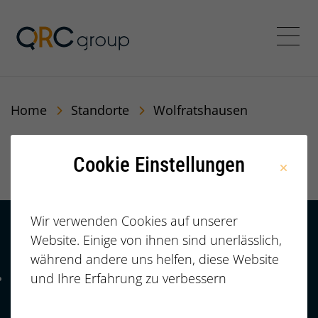
QRC Personalberatung In
Menü
Home
Standorte
Wolfratshausen
Wolfratshausen
Cookie Einstellungen
Wir verwenden Cookies auf unserer
Website. Einige von ihnen sind unerlässlich,
Kontakt
HÄUFIGE FRAGEN |
während andere uns helfen, diese Website
FAQ
+49 (0)
und Ihre Erfahrung zu verbessern
Telefonnummer: 4 9 0 9 1 1 2 3 7 3 3 2 7 7
911/23733277