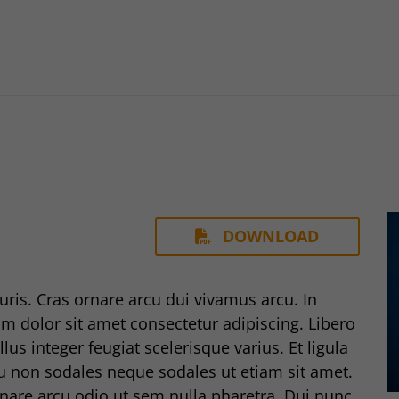
g International GmbH
DOWNLOAD
uris. Cras ornare arcu dui vivamus arcu. In
m dolor sit amet consectetur adipiscing. Libero
lus integer feugiat scelerisque varius. Et ligula
u non sodales neque sodales ut etiam sit amet.
nare arcu odio ut sem nulla pharetra. Dui nunc