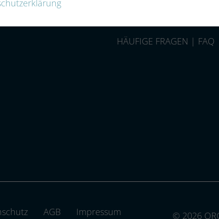
chutzerklärung
HÄUFIGE FRAGEN | FAQ
-group.com
nschutz
AGB
Impressum
© 2026 QRC