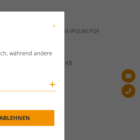
Dateiname
LOREM-IPSUM.PDF
Dateityp
PDF
lich, während andere
75.32 KB
Dateigröße
Cookies anzeigen
ABLEHNEN