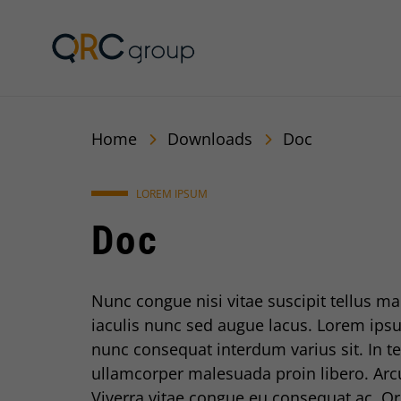
QRC Personalberatun
Home
Downloads
Doc
LOREM IPSUM
Doc
Nunc congue nisi vitae suscipit tellus ma
iaculis nunc sed augue lacus. Lorem ipsu
nunc consequat interdum varius sit. In tel
ullamcorper malesuada proin libero. Arc
Viverra vitae congue eu consequat ac. Or