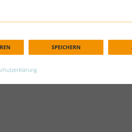
EREN
SPEICHERN
Bad Mergentheim
chutzerklärung
WEITERLESEN