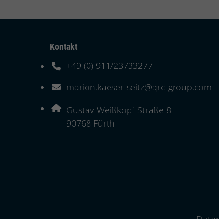
Kontakt
+49 (0) 911/23733277
Telefonnummer: 4 9 0 9 1 1 2 3 7 3 3 2 7 7
marion.kaeser-seitz@qrc-group.com
E-Mail Adresse: marion.kaeser-seitz@qrc
Adresse:
Gustav-Weißkopf-Straße 8
, 9 0 7 6 8
90768
Fürth