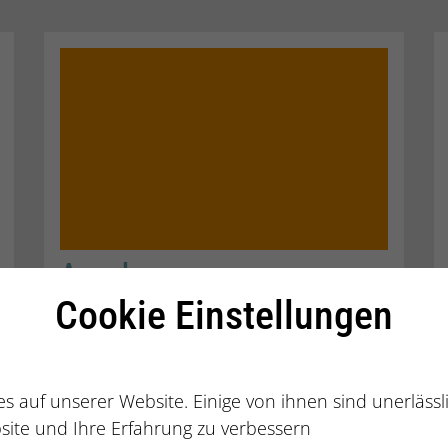
Augsburg
Cookie Einstellungen
WEITERLESEN
s auf unserer Website. Einige von ihnen sind unerläss
site und Ihre Erfahrung zu verbessern