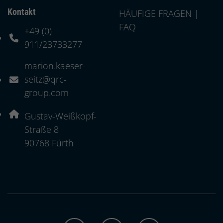
Kontakt
HÄUFIGE FRAGEN |
FAQ
+49 (0)
Telefonnummer: 4 9 0 9 1 1 2 3 7 3 3 2 7 7
911/23733277
marion.kaeser-
seitz@qrc-
E-Mail Adresse: marion.kaeser-seitz@qrc-group.com
group.com
Adresse:
Gustav-Weißkopf-
Straße 8
, 9 0 7 6 8
90768
Fürth