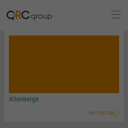
QRC Personalberatung In
Menü
Altenberge
WEITERLESEN